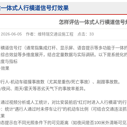
交通信号灯杆系列
估一体式人行横道信号灯效果
其他产品
怎样评估一体式人行横道信号
：
2026-06-05
作者：
维特瑞交通设施工程
点击：
33
行横道信号灯
（通常指集成灯杆、显示屏、语音提示等多功能于一体
、综合效益等多维度展开，结合定量数据与实际调研。以下是系统化
维度与指标
升效果
行人-机动车碰撞事故数（尤其是重伤/死亡事故）、剐蹭事故数。
/夜间、雨天/雾天等恶劣天气下的事故率差异。
通过视频分析或人工统计，对比安装前后“红灯时进入人行横道”的
：统计“遇行人通过时未停车让行”的机动车比例（可结合交通违法
效果
态提示在不同光照条件下的可见距离（如夜间是否100米外清晰可见