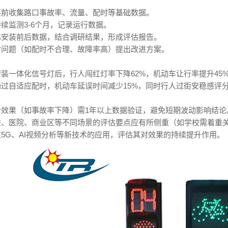
装前收集路口事故率、流量、配时等基础数据。
续监测3-6个月，记录运行数据。
比安装前后数据，结合调研结果，形成评估报告。
对问题（如配时不合理、故障率高）提出改进方案。
装一体化信号灯后，行人闯红灯率下降62%，机动车让行率提升45
过自适应配时，机动车延误时间减少15%，同时行人过街安稳感评分从3
分效果（如事故率下降）需1年以上数据验证，避免短期波动影响结论
校、医院、商业区等不同场景的评估要点应有所侧重（如学校需着重
5G、AI视频分析等新技术的应用，评估其对效果的持续提升作用。