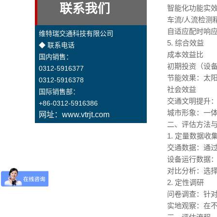
联系我们
智能化功能实
车流/人流检测
自适应配时响应
维特瑞交通科技有限公司
5. 综合效益
◆ 联系电话
成本效益比
国内销售：
初期投资（设备
0312-5916377
节能效果：太阳
0312-5916378
社会效益
国际销售部：
交通文明提升：
+86-0312-5916386
城市形象：一
网址：www.vtrjt.com
二、评估方法
1. 定量数据收
交通数据：通
设备运行数据
对比分析：选
2. 定性调研
问卷调查：针对
实地观察：在不