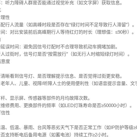
率：听力障碍人群是否能通过视觉补充（如文字屏）获取信息。
化
合理性
配行人流量（如高峰时段是否存在“绿灯时间不足导致行人滞留”）。
间：对比安装前后高峰期行人等待红灯的时长（理想值：≤90秒）。
响
均延误时间：避免因信号灯配时不合理导致机动车拥堵加剧。
人过街时，信号灯是否“按需放行”（如无行人时缩短绿灯时间）。
满意度
否清晰看到信号灯、是否理解提示信息、是否觉得过街更安稳。
：老年人、儿童、视障/听障人士的使用便利性（如语音提示音量、文
灯杆、显示屏、传感器等部件的月均故障次数。
维修费用、更换部件的频率（如LED灯珠寿命是否≥50000小时）。
可信性
温、低温、暴雨、台风等恶劣天气下是否正常工作（如IP防护等级≥I
否支持断电后备用电源（如蓄电池）持续工作≥2小时。