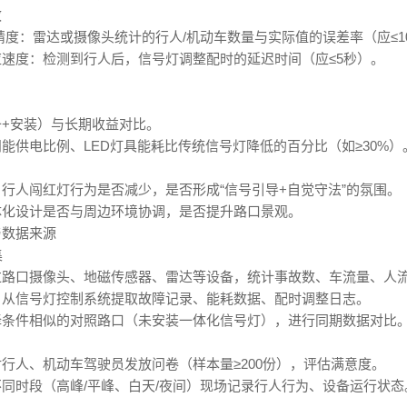
效
精度：雷达或摄像头统计的行人/机动车数量与实际值的误差率（应≤1
速度：检测到行人后，信号灯调整配时的延迟时间（应≤5秒）。
+安装）与长期收益对比。
能供电比例、LED灯具能耗比传统信号灯降低的百分比（如≥30%）
行人闯红灯行为是否减少，是否形成“信号引导+自觉守法”的氛围。
体化设计是否与周边环境协调，是否提升路口景观。
与数据来源
集
过路口摄像头、地磁传感器、雷达等设备，统计事故数、车流量、人
：从信号灯控制系统提取故障记录、能耗数据、配时调整日志。
择条件相似的对照路口（未安装一体化信号灯），进行同期数据对比
行人、机动车驾驶员发放问卷（样本量≥200份），评估满意度。
同时段（高峰/平峰、白天/夜间）现场记录行人行为、设备运行状态