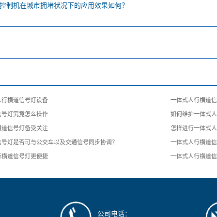
控制机在城市拥堵状况下的应用效果如何？
人行横道信号灯设备
一体式人行横道
信号灯究竟怎么操作
如何维护一体式
横道信号灯备受关注
怎样进行一体式
信号灯是否可与公交车以及交通信号同步协调？
一体式人行横道
行横道信号灯更便捷
一体式人行横道
公司电话：