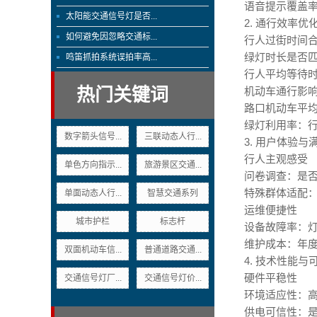
语音提示覆盖
太阳能交通信号灯是否...
2. 通行效率优
如何避免因忽略交通标...
行人过街时间
绿灯时长是否匹
鸣笛抓拍系统误拍率高...
行人平均等待时
热门关键词
机动车通行影
路口机动车平
绿灯利用率：行
数字箭头信号...
三联动态人行...
3. 用户体验与
行人主观感受
单色方向指示...
旅游景区交通...
问卷调查：是
特殊群体适配
单面动态人行...
智慧交通系列
运维便捷性
城市护栏
标志杆
设备故障率：
维护成本：年度
双面机动车信...
普通道路交通...
4. 技术性能与
硬件平稳性
交通信号灯厂...
交通信号灯价...
环境适应性：高
供电可信性：是