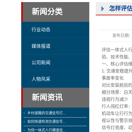
怎样评
新闻分类
行业动态
发布日期
媒体报道
评估
一体式人
验、技术性能
公司新闻
一、核心评估
1. 交通安稳提
事故率变化
人物风采
对比安装前后的
细分场景：白天
新闻资讯
违规行为减少
行人闯红灯率：
机动车让行行为
乡村道路的交通信号灯...
视认性与警示
如何快速检测交通信号...
信号灯亮度、动
为何一体式人行横道信...