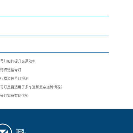
信号灯如何提升交通效率
人行横道信号灯
人行横道信号灯检测
信号灯是否适用于多车道和复杂道路情况？
信号灯究竟有何优势
邮箱：