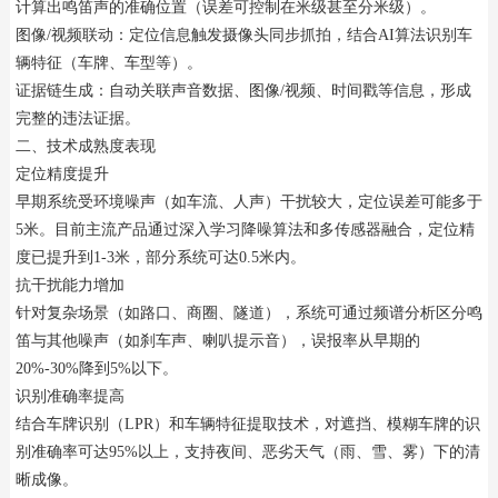
计算出鸣笛声的准确位置（误差可控制在米级甚至分米级）。
图像/视频联动：定位信息触发摄像头同步抓拍，结合AI算法识别车
辆特征（车牌、车型等）。
证据链生成：自动关联声音数据、图像/视频、时间戳等信息，形成
完整的违法证据。
二、技术成熟度表现
定位精度提升
早期系统受环境噪声（如车流、人声）干扰较大，定位误差可能多于
5米。目前主流产品通过深入学习降噪算法和多传感器融合，定位精
度已提升到1-3米，部分系统可达0.5米内。
抗干扰能力增加
针对复杂场景（如路口、商圈、隧道），系统可通过频谱分析区分鸣
笛与其他噪声（如刹车声、喇叭提示音），误报率从早期的
20%-30%降到5%以下。
识别准确率提高
结合车牌识别（LPR）和车辆特征提取技术，对遮挡、模糊车牌的识
别准确率可达95%以上，支持夜间、恶劣天气（雨、雪、雾）下的清
晰成像。