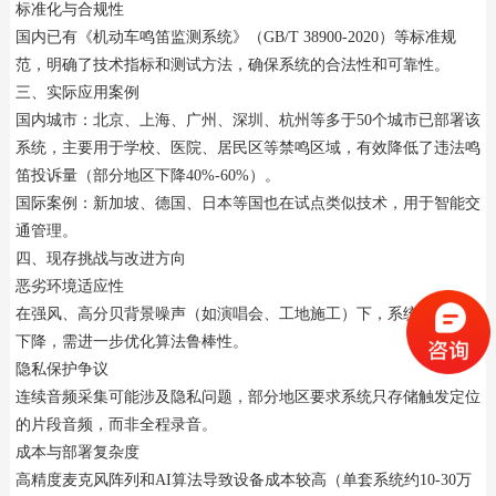
标准化与合规性
国内已有《机动车鸣笛监测系统》（GB/T 38900-2020）等标准规
范，明确了技术指标和测试方法，确保系统的合法性和可靠性。
三、实际应用案例
国内城市：北京、上海、广州、深圳、杭州等多于50个城市已部署该
系统，主要用于学校、医院、居民区等禁鸣区域，有效降低了违法鸣
笛投诉量（部分地区下降40%-60%）。
国际案例：新加坡、德国、日本等国也在试点类似技术，用于智能交
通管理。
四、现存挑战与改进方向
恶劣环境适应性
在强风、高分贝背景噪声（如演唱会、工地施工）下，系统性能仍会
下降，需进一步优化算法鲁棒性。
隐私保护争议
连续音频采集可能涉及隐私问题，部分地区要求系统只存储触发定位
的片段音频，而非全程录音。
成本与部署复杂度
高精度麦克风阵列和AI算法导致设备成本较高（单套系统约10-30万