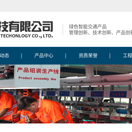
绿色智能交通产品
管理创新、技术创新、产品创
动态
产品中心
资质荣誉
工
动态
智慧交通系列
获得荣誉
工
报道
交通信号控制机系列
资质证书
施
新闻
交通信号灯系列
知识产权
施
风采
定制人行灯系列
生产
交通标志系列
交通标线护栏系列