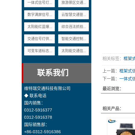
一体式信号灯...
旅游景区交通...
数字满屏信号...
云智慧交通管...
太阳能红蓝爆...
综合违法抓拍...
交通信号灯供...
智能交通控制...
可变车道标志...
太阳能交通信...
相关标签：
框架
联系我们
上一篇：
框架式
下一篇：
一体式
维特瑞交通科技有限公司
最近浏览：
◆ 联系电话
国内销售：
相关产品：
0312-5916377
0312-5916378
国际销售部：
+86-0312-5916386