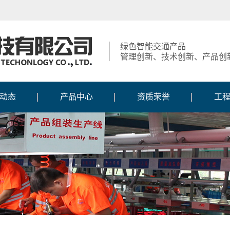
绿色智能交通产品
管理创新、技术创新、产品创
动态
产品中心
资质荣誉
工
动态
内蒙古智慧交通系列
获得荣誉
工
报道
内蒙古交通信号控制
资质证书
施
新闻
内蒙古交通信号灯系
机系列
知识产权
施
风采
内蒙古定制人行灯系
列
生产
内蒙古交通标志系列
列
内蒙古交通标线护栏