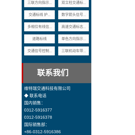
三联方向指示...
双立柱交通标...
交通标线 护...
数字箭头信号...
多相位有线信...
高速交通标志...
道路标线
单色方向指示...
交通信号控制...
三联机动车带...
联系我们
维特瑞交通科技有限公司
◆ 联系电话
国内销售：
0312-5916377
0312-5916378
国际销售部：
+86-0312-5916386