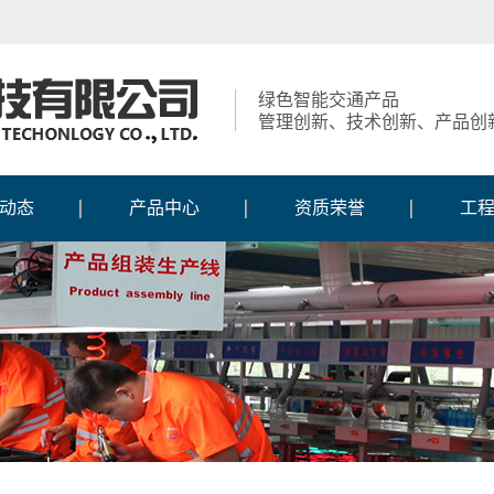
绿色智能交通产品
管理创新、技术创新、产品创
动态
产品中心
资质荣誉
工
动态
内蒙古智慧交通系列
获得荣誉
工
报道
内蒙古交通信号控制
资质证书
施
新闻
内蒙古交通信号灯系
机系列
知识产权
施
风采
内蒙古定制人行灯系
列
生产
内蒙古交通标志系列
列
内蒙古交通标线护栏