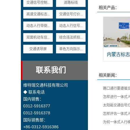
交通信号控制...
道路标线
相关产品：
高速交通标志...
交通信号灯价...
动态人行带倒...
动态人行信号...
双面机动车信...
综合违法抓拍...
交通诱导屏
单色方向指示...
内蒙古标志
联系我们
相关新闻：
维特瑞交通科技有限公司
路口通行要遵循
◆ 联系电话
怎样进行一体式
国内销售：
太阳能交通信号
0312-5916377
0312-5916378
怎样评估一体式
国际销售部：
为何一体式人行
+86-0312-5916386