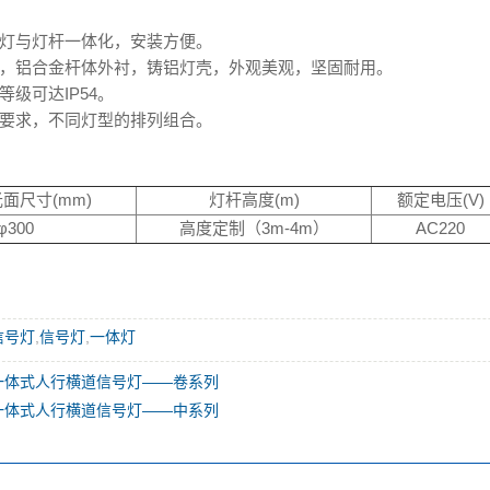
灯与灯杆一体化，安装方便。
，铝合金杆体外衬，铸铝灯壳，外观美观，坚固耐用。
级可达IP54。
要求，不同灯型的排列组合。
面尺寸(mm)
灯杆高度(m)
额定电压(V)
φ300
高度定制（3m-4m）
AC220
信号灯
,
信号灯
,
一体灯
一体式人行横道信号灯——卷系列
一体式人行横道信号灯——中系列